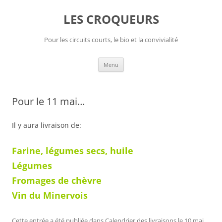
Aller
au
LES CROQUEURS
contenu
Pour les circuits courts, le bio et la convivialité
Menu
Pour le 11 mai…
Il y aura livraison de:
Farine, légumes secs, huile
Légumes
Fromages de chèvre
Vin du Minervois
Cette entrée a été publiée dans
Calendrier des livraisons
le
10 mai