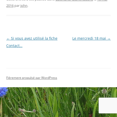
2016
par
john
.
Navigation
←
Si vous avez utilisé la fiche
Le mercredi 18 mai
→
des
Contact…
articles
Fièrement propulsé par WordPress