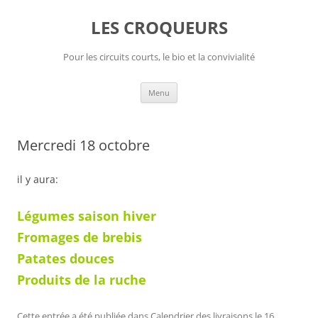
Aller
au
LES CROQUEURS
contenu
Pour les circuits courts, le bio et la convivialité
Menu
Mercredi 18 octobre
il y aura:
Légumes saison hiver
Fromages de brebis
Patates douces
Produits de la ruche
Cette entrée a été publiée dans
Calendrier des livraisons
le
16