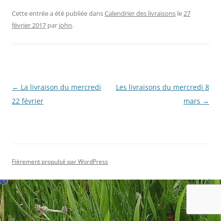
Cette entrée a été publiée dans
Calendrier des livraisons
le
27
février 2017
par
john
.
Navigation
←
La livraison du mercredi
Les livraisons du mercredi 8
des
22 février
mars
→
articles
Fièrement propulsé par WordPress