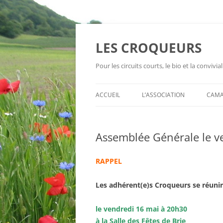
Aller
au
contenu
LES CROQUEURS
Pour les circuits courts, le bio et la convivial
ACCUEIL
L’ASSOCIATION
CAMA
Assemblée Générale le v
RAPPEL
Les adhérent(e)s Croqueurs se réuni
le vendredi 16 mai à 20h30
à la Salle des Fêtes de Brie