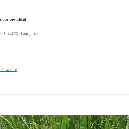
 convivialité!
e
13 mai 2014
par
john
.
di 14 mai