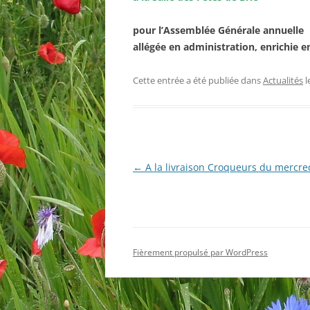
pour l’Assemblée Générale annuelle
allégée en administration, enrichie en
Cette entrée a été publiée dans
Actualités
l
Navigation
←
A la livraison Croqueurs du mercre
des
articles
Fièrement propulsé par WordPress