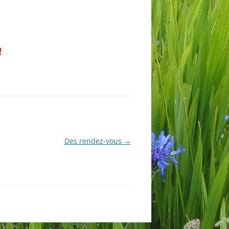
!
Des rendez-vous
→