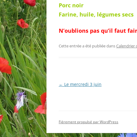
Porc noir
Farine, huile, légumes secs
N’oublions pas qu’il faut fai
Cette entrée a été publiée dans
Calendrier 
Navigation
←
Le mercredi 3 juin
des
articles
Fièrement propulsé par WordPress